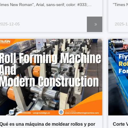
Times New Roman", Arial, sans-serif; color: #333;
"Times N
adding: 15px; max-width: 100%; box-sizing: border-
height: 
ox; line-height: 1.6 !important; } .gtr-container-x7y2z9
max-widt
2025-12-05
2025-1
, .gtr-container-x7y2z9 .gtr-x7y2z9-paragraph { font-
k7p2x9 p
mily: Verdana, Helvetica, ...
bottom: 1
Qué es una máquina de moldear rollos y por
Corte 