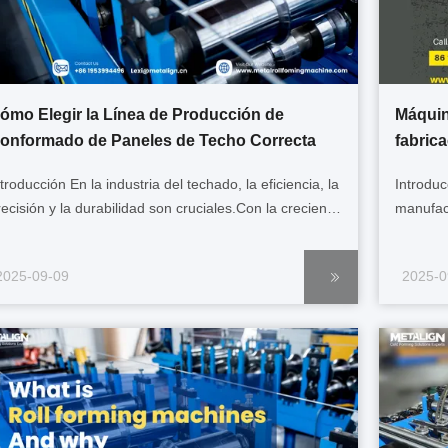
ómo Elegir la Línea de Producción de
Máquina
onformado de Paneles de Techo Correcta
fabric
estado
troducción En la industria del techado, la eficiencia, la
Introduc
recisión y la durabilidad son cruciales.Con la creciente
manufac
emanda de techos metálicos en los edificios
experim
esidencialesLa necesidad de un sistema fiable de
necesida
2025-09-09
2025-0
estión de los costes de los proyectos comerciales e
han emp
ndustrialesMáquina de moldeado de ...
avanzad
escalabi