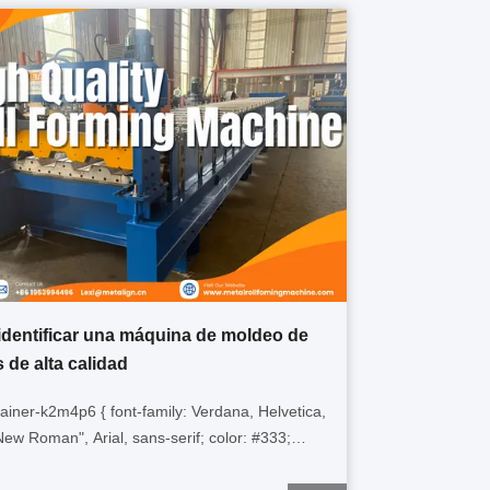
dentificar una máquina de moldeo de
s de alta calidad
tainer-k2m4p6 { font-family: Verdana, Helvetica,
ew Roman", Arial, sans-serif; color: #333;
 16px; line-height: 1.6; box-sizing: border-box;