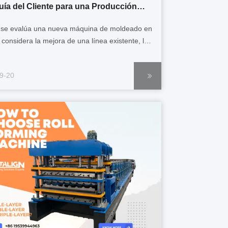
Guía del Cliente para una Producción
pida e Inteligente
se evalúa una nueva máquina de moldeado en
e considera la mejora de una línea existente, la
de los clientes tienden a centrarse en el diseño
mientas, el motor o la compatibilidad de los
9-20
les.Una de las áreas que a menudo determina
oducción funciona sin ...