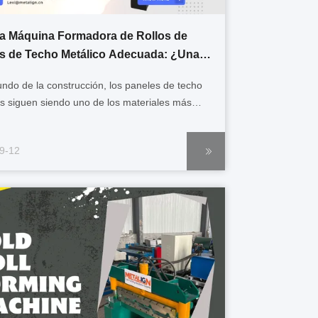
 la Máquina Formadora de Rollos de
s de Techo Metálico Adecuada: ¿Una
Doble Capa o Triple Capa?
ndo de la construcción, los paneles de techo
s siguen siendo uno de los materiales más
os.comercialEn la actualidad, la mayoría de los
s industriales se encuentran en la zona de
9-12
ción.máquina de moldeado en rodillo en frío.
n contratista, un proveedor ...