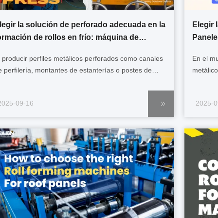
legir la solución de perforado adecuada en la
Elegir
ormación de rollos en frío: máquina de
Panele
erforado hidráulico vs prensa de perforado
Capa, 
l producir perfiles metálicos perforados como canales
En el mu
e perfilería, montantes de estanterías o postes de
metálico
allas, la conformación en frío es el proceso de
utilizad
abricación más eficiente. Estos productos a menudo
edificio
2025-09-16
2025-0
equieren orificios, ranuras o muescas colocados con
construc
ecisión a lo largo del perfil para ...
Cuando u