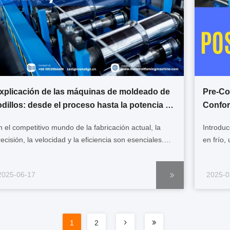
xplicación de las máquinas de moldeado de
Pre-Co
odillos: desde el proceso hasta la potencia de
Confor
roducción
n el competitivo mundo de la fabricación actual, la
Introduc
recisión, la velocidad y la eficiencia son esenciales.
en frío,
as máquinas de conformado de rodillos han surgido
tecnolog
omo una solución poderosa para satisfacer estas
no es so
2025-06-17
2025-0
emandas, lo que permite a los fabricantes crear
directam
rfiles metálicos uniformes y de alta ...
incluso l
1
2