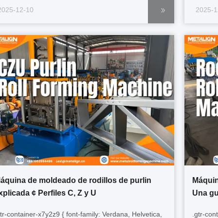
ox-sizing: border-box; } .gtr-container-f7e2d1c8 p {
overflow
2025-12-10
2025-1
ont-size: 14px; margin-bottom: 1em; text-align: left
font-siz
important; word-break: normal; ...
!importa
áquina de moldeado de rodillos de purlin
Máquin
xplicada ¢ Perfiles C, Z y U
Una gu
gtr-container-x7y2z9 { font-family: Verdana, Helvetica,
.gtr-con