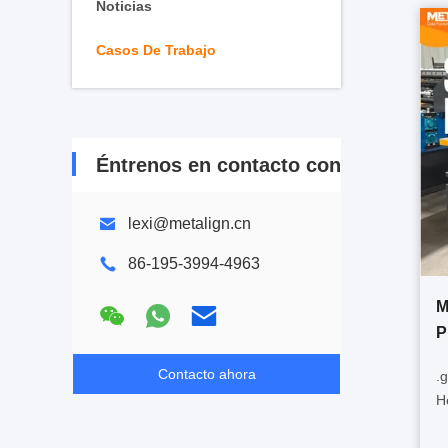
Noticias
Casos De Trabajo
Éntrenos en contacto con
lexi@metalign.cn
86-195-3994-4963
M
P
Contacto ahora
.
H
#