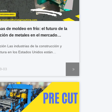
s de moldeo en frío: el futuro de la
ación de metales en el mercado
unidense
ción Las industrias de la construcción y
tura en los Estados Unidos están
entando una rápida transformación.La
d urgente de líneas de producción eficientes
9-03
ujado a las empresas a buscar maquinaria
a que combineprecisión, durabilidad y
lidadUna ...