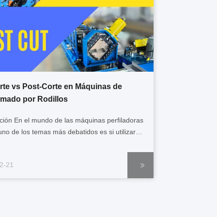
rte vs Post-Corte en Máquinas de
mado por Rodillos
ción En el mundo de las máquinas perfiladoras
 uno de los temas más debatidos es si utilizar
ía de precorte o post-corte. La etapa de corte
lo el paso final de la producción; impacta
2-21
ente en la velocidad, la precisión, el costo e
a viabilidad de ...