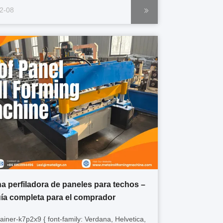
-wrap: break-word; } .gtr-container-k2m4p6 p {
2-08
e: 14px; margin-bottom: 1em; text-align: left
nt; word-break: ...
a perfiladora de paneles para techos –
ía completa para el comprador
tainer-k7p2x9 { font-family: Verdana, Helvetica,