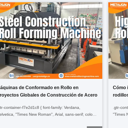
áquinas de Conformado en Rollo en
Cómo i
royectos Globales de Construcción de Acero
rodillo
gtr-container-f7e2d1c8 { font-family: Verdana,
.gtr-con
elvetica, "Times New Roman", Arial, sans-serif; color:
"Times N
333; line-height: 1.6; padding: 20px; max-width: 100%;
padding: