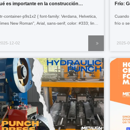
ué es importante en la construcción
Frío: 
oderna?
Más Rá
gtr-container-p9s1x2 { font-family: Verdana, Helvetica,
Cuando 
Times New Roman", Arial, sans-serif; color: #333; line-
frío o s
eight: 1.6; padding: 15px; box-sizing: border-box;
mayoría 
ax-width: 100%; } .gtr-container-p9s1x2 p { font-size:
de herra
2025-12-02
2025-0
px; text-align: left !important; margin-top: 0; margin-
materia
ttom: 1em; } .gtr...
si su pr